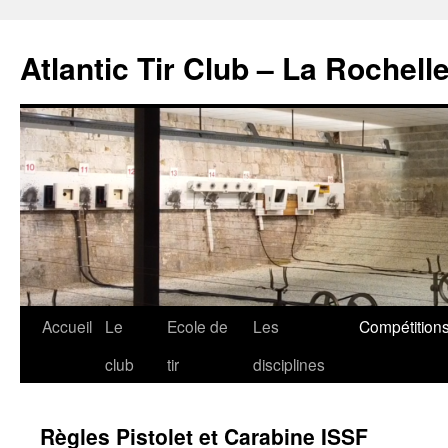
Atlantic Tir Club – La Rochell
Aller
Accueil
Le
Ecole de
Les
Compétition
au
club
tir
disciplines
contenu
Règles Pistolet et Carabine ISSF